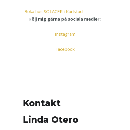
:
Boka hos SOLACER i Karlstad
K
Följ mig gärna på sociala medier:
o
n
Instagram
t
a
Facebook
k
t
Kontakt
Linda Otero