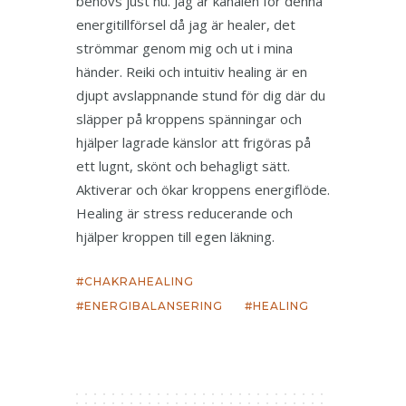
behövs just nu. Jag är kanalen för denna
energitillförsel då jag är healer, det
strömmar genom mig och ut i mina
händer. Reiki och intuitiv healing är en
djupt avslappnande stund för dig där du
släpper på kroppens spänningar och
hjälper lagrade känslor att frigöras på
ett lugnt, skönt och behagligt sätt.
Aktiverar och ökar kroppens energiflöde.
Healing är stress reducerande och
hjälper kroppen till egen läkning.
CHAKRAHEALING
ENERGIBALANSERING
HEALING